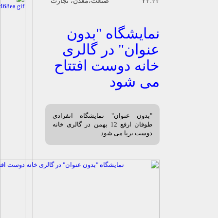
۲۳: صنعت،معدن، تجارت
مایشگاه "بدون
نوان" در گالری
انه دوست افتتاح
ی شود
"بدون عنوان" نمایشگاه انفرادی
طوفان ارفع 12 بهمن در گالری خانه
دوست برپا می شود.