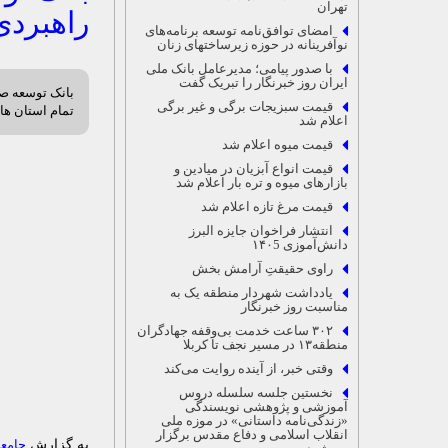
تهران
راهبردی
امضای توافق‌نامه توسعه برنامه‌های
نوآفرینانه در حوزه زیرساخت‏های زنان
با صدور پیامی؛ مدیرعامل بانک ملی
ایران روز خبرنگار را تبریک گفت
بانک توسعه صاد
قیمت سبزیجات برگی و غیر برگی
تمام استان ها 
اعلام شد
قیمت میوه اعلام شد
قیمت انواع آبزیان در میادین و
بازارهای میوه و تره بار اعلام شد
قیمت مرغ تازه اعلام شد
انتشار فراخوان جایزه البرز
دانش‌آموزی ۱۴۰5
راوی حقیقتِ آرامش ‌بخش
یادداشت شهردار منطقه یک به
مناسبت روز خبرنگار
۳۰۲ ساعت خدمت بی‌وقفه جهادگران
منطقه۱۳ در مسیر نجف تا کربلا
وقتی خبر، از آینده روایت می‌کند
نخستین جلسه سلسله‌ دروس
آموزشی و پژوهشی نویسندگی
«زندگی‌نامه‌ داستانی» در موزه ملی
انقلاب اسلامی و دفاع مقدس برگزار
به گزارش
جامعه