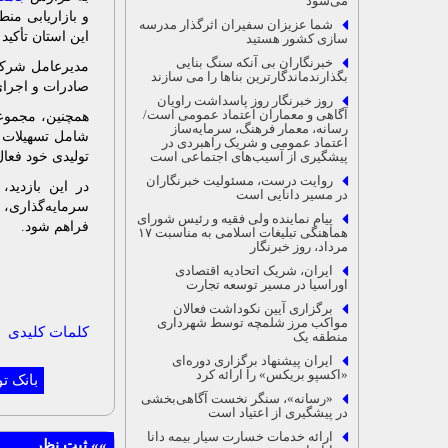
می‌شود
و بازاریابی منط
شما عزیزان سفیران اثرگذار مدرسه
این استان تأکید 
سازی کشور هستید
خبرنگاران بی آنکه سنگ بنایی
مدیرعامل شرکت
بگذارندماندگارترین بناها را می سازند
صادرات و اجرای 
روز خبرنگار روز پاسداشت راویان
آگاهی و معماران اعتماد عمومی است/
همچنین، مجموعه
رسانه، معمار فرهنگ، سرمایه‌ساز
شامل تسهیلات ر
اعتماد عمومی و شریک راهبردی در
پیشگیری از آسیب‌های اجتماعی است
تولیدی خود فعا
روایت درست، مسئولیت خبرنگاران
در این بازدید،
در مسیر دانایی است
سرمایه‌گذاری، 
پیام نماینده ولی فقیه و رئیس شورای
فراهم شود.
هماهنگی تبلیغات اسلامی به مناسبت ۱۷
مرداد، روز خبرنگار
ایران، شریک اتحادیه اقتصادی
اوراسیا در مسیر توسعه تجارت
برگزاری آیین نکوداشت فعالان
مواکب مرز شلمچه توسط شهرداری
کلمات کلیدی
منطقه یک
ایران پیشنهاد برگزاری دوره‌ای
«اکسپو بریکس» را ارائه کرد
بانک ت
«رسانه»، سنگر نخست آگاهی‌بخشی
در پیشگیری از اعتیاد است
ارائه خدمات خسارت سیار بیمه دانا