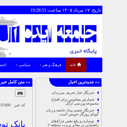
تاریخ: ۱۷ مرداد ۱۴۰۵ ساعت: 19:28:53
خانه
فرهنگ و هنر
سیاسی
اجتم
خبرنگار غبار تحریف می‌زداید
شمارش معکوس برای افتتاح
مجموعه ورزشی ازگل
کد خبر : 103486 || تاریخ : ۱۴۰۴/۰۶/۱۷ ۰۹:۵۴ بانک ، بیمه
خبرنگار چشم بیدار جامعه و زبان
گویای روزگار خویش است
نوسازی و رفع نقص چراغ‌های
بانک تو
راهنمایی در معابر پرتردد منطقه ۲