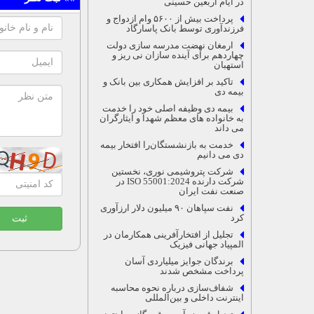
در ایام اربعین حسینی
پرداخت بیش از ۵۶۰۰ وام ازدواج و
فرزندآوری توسط بانک پاسارگاد
ارمغان نهضت مدرسه سازی دولت
چهاردهم برای آینده سازان نی ریز و
استهبان
تاکید بر افزایش همکاری بین بانک و
بیمه دی
بیمه دی وظیفه اصلی خود را خدمت
به خانواده های معظم شهدا و ایثارگران
می داند
خدمت به بازنشستگان‌را افتخار بیمه
دی می دانیم
شرکت پتروشیمی نوری، نخستین
شرکت دارنده ISO 55001:2024 در
صنعت نفت ایران
نفت سپاهان ۹۰ میلیون دلار ارزآوری
کرد
ثبت
تجلیل از افتخارآفرینی همکارمان در
المپیاد جهانی فیزیک
برندگان جوایز میلیاردی آسان
پرداخت مشخص شدند
شفاف‌سازی درباره نحوه محاسبه
اینترنت داخلی و بین‌المللی