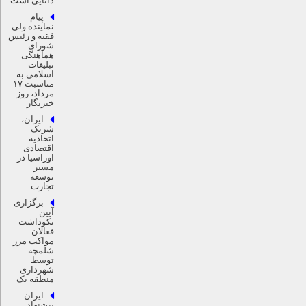
دانایی است
پیام
نماینده ولی
فقیه و رئیس
شورای
هماهنگی
تبلیغات
اسلامی به
مناسبت ۱۷
مرداد، روز
خبرنگار
ایران،
شریک
اتحادیه
اقتصادی
اوراسیا در
مسیر
توسعه
تجارت
برگزاری
آیین
نکوداشت
فعالان
مواکب مرز
شلمچه
توسط
شهرداری
منطقه یک
ایران
پیشنهاد