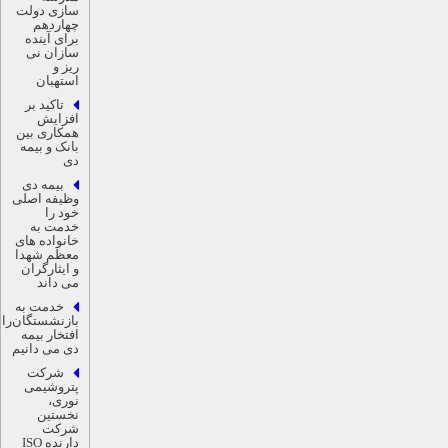
سازی دولت
چهاردهم
برای آینده
سازان نی
ریز و
استهبان
تاکید بر
افزایش
همکاری بین
بانک و بیمه
دی
بیمه دی
وظیفه اصلی
خود را
خدمت به
خانواده های
معظم شهدا
و ایثارگران
می داند
خدمت به
بازنشستگان‌را
افتخار بیمه
دی می دانیم
شرکت
پتروشیمی
نوری،
نخستین
شرکت
دارنده ISO