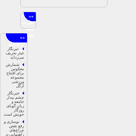
خبرنگار
غبار تحریف
می‌زداید
شمارش
معکوس
برای افتتاح
مجموعه
ورزشی
ازگل
خبرنگار
چشم بیدار
جامعه و
زبان گویای
روزگار
خویش است
نوسازی و
رفع نقص
چراغ‌های
راهنمایی در