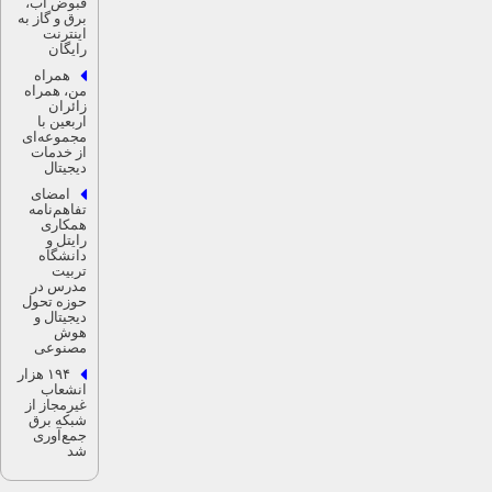
قبوض آب،
برق و گاز به
اینترنت
رایگان
همراه
من، همراه
زائران
اربعین با
مجموعه‌ای
از خدمات
دیجیتال
امضای
تفاهم‌نامه
همکاری
رایتل و
دانشگاه
تربیت
مدرس در
حوزه تحول
دیجیتال و
هوش
مصنوعی
۱۹۴ هزار
انشعاب
غیرمجاز از
شبکه برق
جمع‌آوری
شد