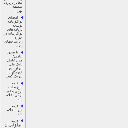
معابر پرتردد
منطقه ۲
تهران
امضای
توافق‌نامه
توسعه
برنامه‌های
نوآفرینانه در
حوزه
زیرساخت‏های
زنان
با صدور
پیامی؛
مدیرعامل
بانک ملی
ایران روز
خبرنگار را
تبریک گفت
قیمت
سبزیجات
برگی و غیر
برگی اعلام
شد
قیمت
میوه اعلام
شد
قیمت
انواع آبزیان