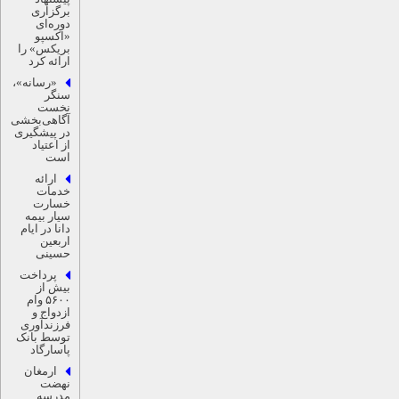
برگزاری
دوره‌ای
«اکسپو
بریکس» را
ارائه کرد
«رسانه»،
سنگر
نخست
آگاهی‌بخشی
در پیشگیری
از اعتیاد
است
ارائه
خدمات
خسارت
سیار بیمه
دانا در ایام
اربعین
حسینی
پرداخت
بیش از
۵۶۰۰ وام
ازدواج و
فرزندآوری
توسط بانک
پاسارگاد
ارمغان
نهضت
مدرسه