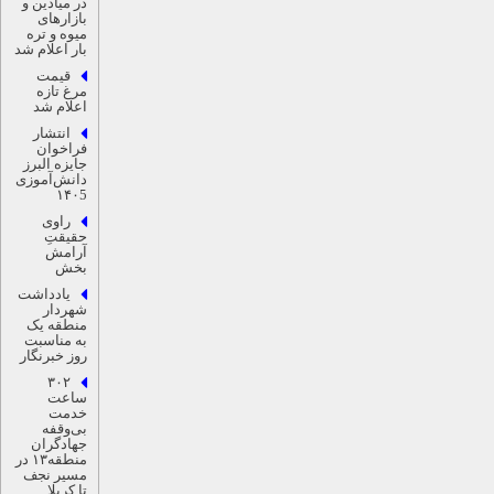
در میادین و
بازارهای
میوه و تره
بار اعلام شد
قیمت
مرغ تازه
اعلام شد
انتشار
فراخوان
جایزه البرز
دانش‌آموزی
۱۴۰5
راوی
حقیقتِ
آرامش
‌بخش
یادداشت
شهردار
منطقه یک
به مناسبت
روز خبرنگار
۳۰۲
ساعت
خدمت
بی‌وقفه
جهادگران
منطقه۱۳ در
مسیر نجف
تا کربلا