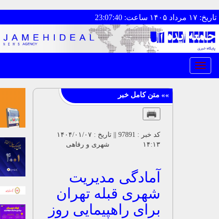
۱۴۰ ساعت: 23:07:40
Toggle
navigation
کد خبر : 97891 || تاریخ : ۱۴۰۴/۰۱/۰۷
۱۴:۱۳ شهری و رفاهی
آمادگی مدیریت
شهری قبله تهران
برای راهپیمایی روز