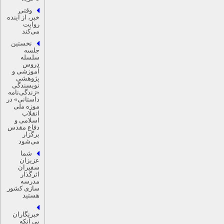
وقتی
خبر، از آینده
روایت
می‌کند
نخستین
جلسه
سلسله‌
دروس
آموزشی و
پژوهشی
نویسندگی
«زندگی‌نامه‌
داستانی» در
موزه ملی
انقلاب
اسلامی و
دفاع مقدس
برگزار
می‌شود
شما
عزیزان
سفیران
اثرگذار
مدرسه
سازی کشور
هستید
خبرنگاران
بی آنکه