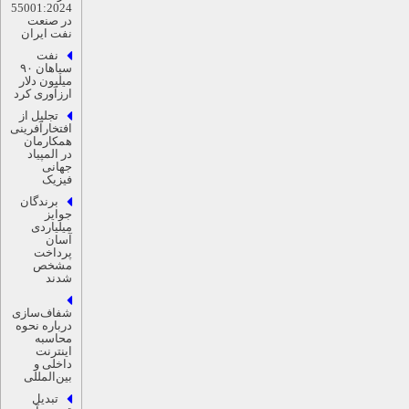
55001:2024
در صنعت
نفت ایران
نفت
سپاهان ۹۰
میلیون دلار
ارزآوری کرد
تجلیل از
افتخارآفرینی
همکارمان
در المپیاد
جهانی
فیزیک
برندگان
جوایز
میلیاردی
آسان
پرداخت
مشخص
شدند
شفاف‌سازی
درباره نحوه
محاسبه
اینترنت
داخلی و
بین‌المللی
تبدیل