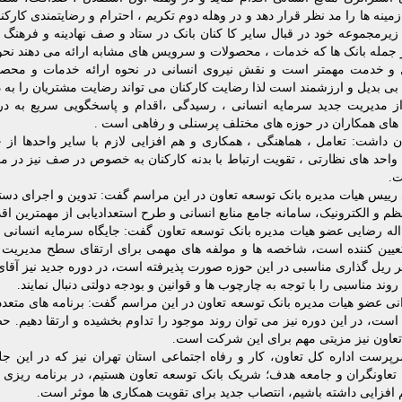
ینه ها را مد نظر قرار دهد و در وهله دوم تکریم ، احترام و رضایتمندی کارکن
زیرمجموعه خود در قبال سایر کا کنان بانک در ستاد و صف نهادینه و فرهنگ س
جمله بانک ها که خدمات ، محصولات و سرویس های مشابه ارائه می دهند نحو
و خدمت مهمتر است و نقش نیروی انسانی در نحوه ارائه خدمات و محصو
ی بدیل و ارزشمند است لذا رضایت کارکنان می تواند رضایت مشتریان را به دن
ز مدیریت جدید سرمایه انسانی ، رسیدگی ،اقدام و پاسخگویی سریع به درخ
های همکاران در حوزه های مختلف پرسنلی و رفاهی است .
 داشت: تعامل ، هماهنگی ، همکاری و هم افزایی لازم با سایر واحدها از 
 واحد های نظارتی ، تقویت ارتباط با بدنه کارکنان به خصوص در صف نیز در م
ت.
 رییس هیات مدیره بانک توسعه تعاون در این مراسم گفت: تدوین و اجرای دستو
ظم و الکترونیک، سامانه جامع منابع انسانی و طرح استعدادیابی از مهمترین اق
اله رضایی عضو هیات مدیره بانک توسعه تعاون گفت: جایگاه سرمایه انسانی
تعیین کننده است، شاخصه ها و مولفه های مهمی برای ارتقای سطح مدیریت س
ریل گذاری مناسبی در این حوزه صورت پذیرفته است، در دوره جدید نیز آقای با
وند مناسبی را با توجه به چارچوب ها و قوانین و بودجه دولتی دنبال نمایند.
نی عضو هیات مدیره بانک توسعه تعاون در این مراسم گفت: برنامه های متعد
 است، در این دوره نیز می توان روند موجود را تداوم بخشیده و ارتقا دهیم.
عاون نیز مزیتی مهم برای این شرکت است.
رپرست اداره کل تعاون، کار و رفاه اجتماعی استان تهران نیز که در این
 تعاونگران و جامعه هدف؛ شریک بانک توسعه تعاون هستیم، در برنامه ریزی ه
هم افزایی داشته باشیم، انتصاب جدید برای تقویت همکاری ها موثر است.