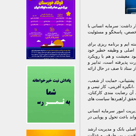
 داشت: سرمایه انسانی با
متخصص، پاسخگو و مسئولیت
ه ایم و برنامه ریزی برای
ی اصلی و وظیفه خطیر خود
بود معیشت و هم با رویکرد
رت پذیرفته است، تدابیر و
ز ستاد تا صف در حال ارائه
 پشتیبانی، حمایت از شعب،
انگیزه آفرینی، کار تیمی و
آن رضایت مندی کارکنان،
تحقق اراهبردها سیاست های
یریت امور سرمایه انسانی
اند باعث تحول و پویایی در
 اصلی بانک و مدیریت ارشد
فافیت ، بی طرفی و عدالت