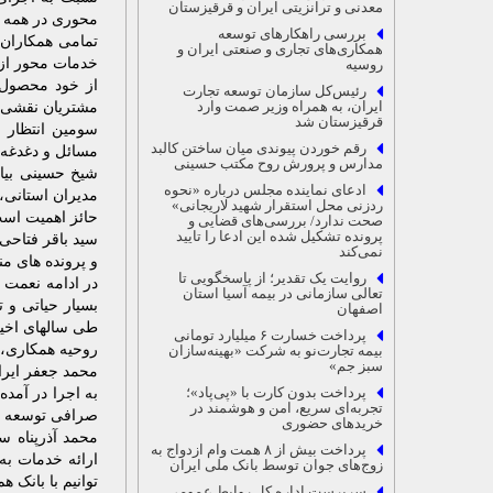
معدنی و ترانزیتی ایران و قرقیزستان
محوری در همه زم
بررسی راهکارهای توسعه
تمامی همکاران 
همکاری‌های تجاری و صنعتی ایران و
خدمات محور از 
روسیه
از خود محصول 
رئیس‌کل سازمان توسعه تجارت
ایران، به همراه وزیر صمت وارد
مشتریان نقشی ب
قرقیزستان شد
سومین انتظار ا
رقم خوردن پیوندی میان ساختن کالبد
مسائل و دغدغه 
مدارس و پرورش روح مکتب حسینی
شیخ حسینی بیان
ادعای نماینده مجلس درباره «نحوه
مدیران استانی،
ردزنی محل استقرار شهید لاریجانی»
حائز اهمیت اس
صحت ندارد/ بررسی‌های قضایی و
پرونده تشکیل شده این ادعا را تایید
سید باقر فتاحی
نمی‌کند
و پرونده های من
روایت یک تقدیر؛ از پاسخگویی تا
در ادامه نعمت 
تعالی سازمانی در بیمه آسیا استان
بسیار حیاتی و 
اصفهان
طی سالهای اخیر 
پرداخت خسارت ۶ میلیارد تومانی
روحیه همکاری، ر
بیمه تجارت‌نو به شرکت «بهینه‌سازان
سبز جم»
محمد جعفر ایرا
پرداخت بدون کارت با «پی‌پاد»؛
به اجرا در آمده
تجربه‌ای سریع، امن و هوشمند در
صرافی توسعه ت
خریدهای حضوری
محمد آذرپناه س
پرداخت بیش از ۸ همت وام ازدواج به
ارائه خدمات به
زوج‌های جوان توسط بانک ملی ایران
توانیم با بانک 
سرپرست اداره کل روابط عمومی