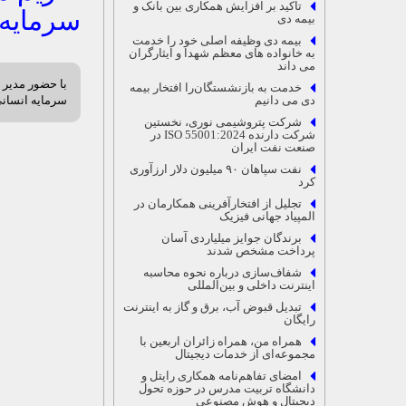
تاکید بر افزایش همکاری بین بانک و
سرمایه 
بیمه دی
بیمه دی وظیفه اصلی خود را خدمت
به خانواده های معظم شهدا و ایثارگران
می داند
با حضور مدیر 
خدمت به بازنشستگان‌را افتخار بیمه
دی می دانیم
سرمایه انسانی
شرکت پتروشیمی نوری، نخستین
شرکت دارنده ISO 55001:2024 در
صنعت نفت ایران
نفت سپاهان ۹۰ میلیون دلار ارزآوری
کرد
تجلیل از افتخارآفرینی همکارمان در
المپیاد جهانی فیزیک
برندگان جوایز میلیاردی آسان
پرداخت مشخص شدند
شفاف‌سازی درباره نحوه محاسبه
اینترنت داخلی و بین‌المللی
تبدیل قبوض آب، برق و گاز به اینترنت
رایگان
همراه من، همراه زائران اربعین با
مجموعه‌ای از خدمات دیجیتال
امضای تفاهم‌نامه همکاری رایتل و
دانشگاه تربیت مدرس در حوزه تحول
دیجیتال و هوش مصنوعی