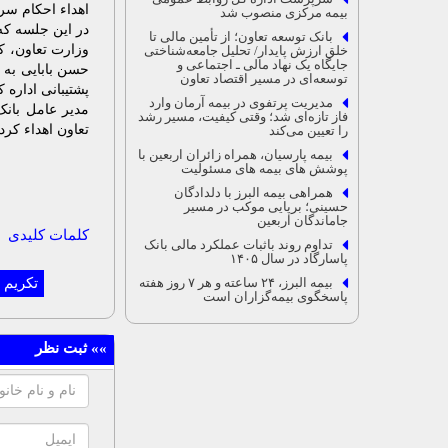
اهداء احکام سر
بیمه مرکزی منصوب شد
در این جلسه که
بانک توسعه تعاون؛ از تأمین مالی تا
وزارت تعاون، کا
خلق ارزش پایدار/ تحلیل جامعه‌شناختی
جایگاه یک نهاد مالی ـ اجتماعی و
حسن بابایی به 
توسعه‌ای در مسیر اقتصاد تعاون
پشتیبانی اداره 
مدیریت پرتفوی در بیمه آرمان وارد
مدیر عامل بان
فاز تازه‌ای شد؛ وقتی کیفیت، مسیر رشد
تعاون اهداء کرد.
را تعیین می‌کند
بیمه پارسیان، همراه زائران اربعین با
پوشش های بیمه های مسئولیت
همراهی بیمه البرز با دلدادگان
حسینی؛ برپایی موکب در مسیر
جاماندگان اربعین
کلمات کلیدی
تداوم روند باثبات عملکرد مالی بانک
پاسارگاد در سال ۱۴۰۵
بیمه البرز، ۲۴ ساعته و هر ۷ روز هفته
تکریم 
پاسخگوی بیمه‌گزاران است