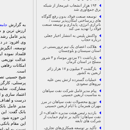
۱۹۴ هزار انشعاب غیرمجاز از شبکه
برق جمع‌آوری شد
توسعه صنعت فولاد بدون رفع گلوگاه‌
های زیرساختی امکان‌پذیر نیست /
ناترازی انرژی، پایداری و توسعه صنعت
به گزارش
جامعه
فولاد را تهدید می ‌کند
ارزش ترین و م
واکنش پلیس به انتشار اخبار جعلی
پذیر عامل رشد،
درباره حجاب
وی افزود: در د
هلاکت اعضای یک تیم تروریستی در
توسعه، انگیزش،
استان سیستان و بلوچستان
قلمداد نموده ا
بازداشت ۲۱ مزدور موساد و ۴ شرور
عدالت توزیعی ب
مسلح در استان کرمان
امکانات رفاهی ن
بازگشت ۳ میلیون و ۱۷ هزار زائر
است.
اربعین به کشور
شیخ حسینی تصری
عملیات گسترده ارتش یمن علیه
پرسنلی، کارگزین
نیروهای سعودی
مشارکت‌، شایس
پیام مدیرعامل شرکت نفت سپاهان
اعتماد سازی و 
به مناسبت اربعین حسینی
درست و اهداف و
توزیع محصولات نفت سپاهان در مرز
مهران همزمان با ایام اربعین حسینی
مدیر عامل بانک
بانک گفت: این ت
بازدید رئیس هیئت مدیره «اهداف» از
نفت سپاهان؛ تأکید بر تداوم حمایت از
این حوزه شود.
شرکت های تابعه
این مقام بانکی
تأکید بر توسعه همکاری‌های تجاری،
نسبت به اجرای 