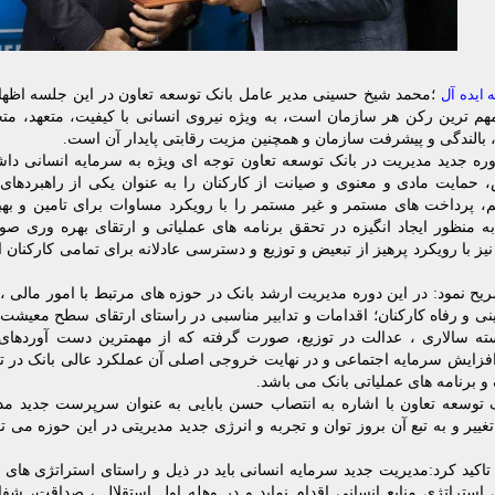
 ایده آل
؛محمد شیخ حسینی مدیر عامل بانک توسعه تعاون در این جلسه اظهار
هم ترین رکن هر سازمان است، به ویژه نیروی انسانی با کیفیت، متعهد، 
 بالندگی و پیشرفت سازمان و همچنین مزیت رقابتی پایدار آن است.
وره جدید مدیریت در بانک توسعه تعاون توجه ای ویژه به سرمایه انسانی داشت
 حمایت مادی و معنوی و صیانت از کارکنان را به عنوان یکی از راهبردها
یم، پرداخت های مستمر و غیر مستمر را با رویکرد مساوات برای تامین و به
ه منظور ایجاد انگیزه در تحقق برنامه های عملیاتی و ارتقای بهره وری صو
یز با رویکرد پرهیز از تبعیض و توزیع و دسترسی عادلانه برای تمامی کارکنان ا
ح نمود: در این دوره مدیریت ارشد بانک در حوزه های مرتبط با امور مالی ،
ی و رفاه کارکنان؛ اقدامات و تدابیر مناسبی در راستای ارتقای سطح معیشت ،
ته سالاری ، عدالت در توزیع، صورت گرفته که از مهمترین دست آوردهای 
افزایش سرمایه اجتماعی و در نهایت خروجی اصلی آن عملکرد عالی بانک در 
 برنامه های عملیاتی بانک می باشد.
 توسعه تعاون با اشاره به انتصاب حسن بابایی به عنوان سرپرست جدید مد
غییر و به تبع آن بروز توان و تجربه و انرژی جدید مدیریتی در این حوزه می تو
 تاکید کرد:مدیریت جدید سرمایه انسانی باید در ذیل و راستای استراتژی های
استراتژی منابع انسانی اقدام نماید و در وهله اول استقلال ، صداقت، ش