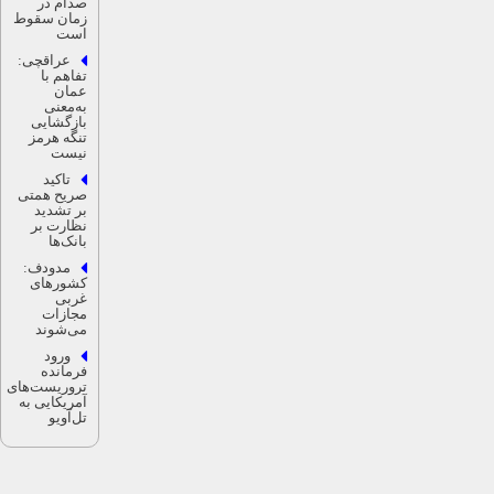
صدام در
زمان سقوط
است
عراقچی:
تفاهم با
عمان
به‌معنی
بازگشایی
تنگه هرمز
نیست
تاکید
صریح همتی
بر تشدید
نظارت بر
بانک‌ها
مدودف:
کشور‌های
غربی
مجازات
می‌شوند
ورود
فرمانده
تروریست‌های
آمریکایی به
تل‌آویو