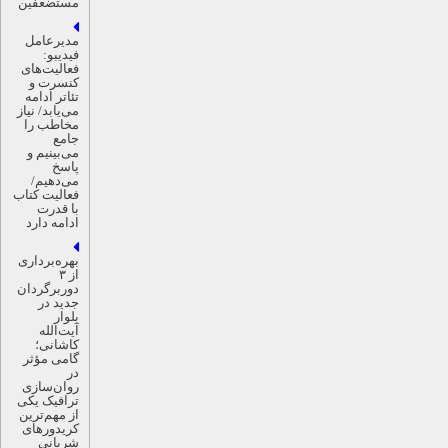
مستضعفین
مدیرعامل
فیدیبو:
فعالیت‌های
کنسرت و
تئاتر ادامه
می‌یابد/ نیاز
مخاطب را
جامع
می‌بینیم و
پاسخ
می‌دهیم/
فعالیت کتاب
با قدرت
ادامه دارد
بهره‌برداری
از ۳
دوربرگردان
جدید در
بلوار
آیت‌الله
کاشانی؛
گامی مؤثر
در
روان‌سازی
ترافیک یکی
از مهم‌ترین
کریدورهای
شریانی