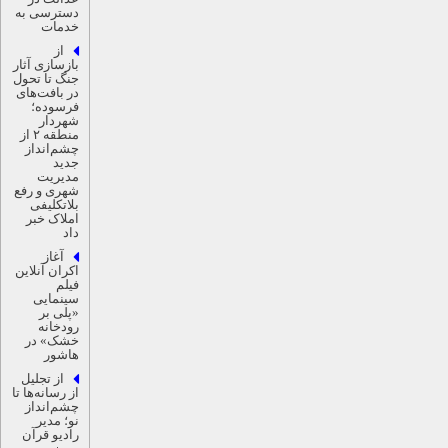
دسترسی به
خدمات
از
بازسازی آثار
جنگ تا تحول
در بافت‌های
فرسوده؛
شهردار
منطقه ۲ از
چشم‌انداز
جدید
مدیریت
شهری و رفع
بلاتکلیفی
املاک خبر
داد
آغاز
اکران آنلاین
فیلم
سینمایی
«پلی بر
رودخانه
خشک» در
هاشور
از تجلیل
از رسانه‌ها تا
چشم‌انداز
نو؛ مدیر
رادیو قرآن