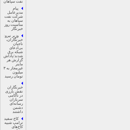
نفت سپاهان
پیام
مدیرعامل
شرکت نفت
سپاهان به
مناسبت روز
خبرنگار
وزیر نیرو:
خبرنگاران،
ناجیان
بی‌ادعای
شبکه برق
شدند/پاداش
گزارش هر
ماینر
غیرمجاز به ۳
میلیون
تومان رسید
خبرنگاران
نقش بارزی
در ناکامی
سربازان
رسانه‌ای
دشمن
داشتند
کاخ سفید
ترامپ شبیه
کاخ‌های