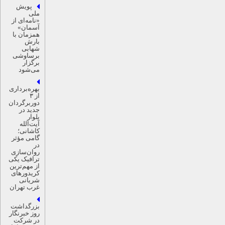
پویش
ملی
«نامه‌ای از
آسمان»
همزمان با
بارش
شهابی
برساوشی
برگزار
می‌شود
بهره‌برداری
از ۳
دوربرگردان
جدید در
بلوار
آیت‌الله
کاشانی؛
گامی مؤثر
در
روان‌سازی
ترافیک یکی
از مهم‌ترین
کریدورهای
شریانی
غرب تهران
بزرگداشت
روز خبرنگار
در شرکت