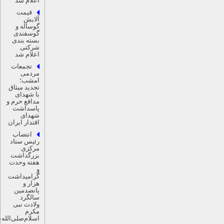
اعلام شد
قیمت
آلایش
گوساله و
گوسفندی
بسته بندی
شرکتی
اعلام شد
تجمعات
مردمی
امشب؛
تجدید میثاق
با شهدای
مدافع حرم و
پاسداشت
شهدای
اقتدار ایران
انتصاب
رئیس ستاد
مرکزی
بزرگداشت
هفته وحدت
و
گرامیداشت
هزار و
پانصدمین
سالگرد
ولادت نبی
مکرم‌
اسلام‌صلی‌الله‌علیه‌و‌اله‌وسلّم