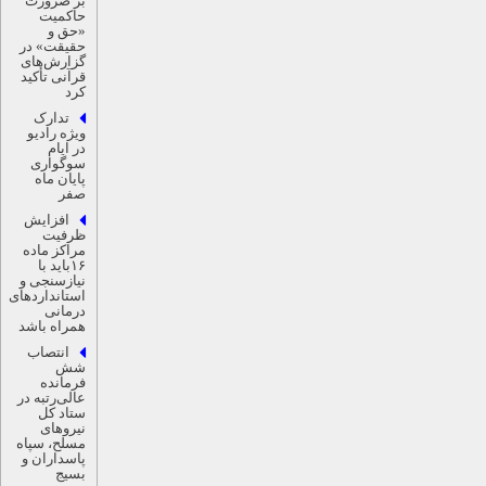
بر ضرورت
حاکمیت
«حق و
حقیقت» در
گزارش‌های
قرآنی تأکید
کرد
تدارک
ویژه رادیو
در ایام
سوگواری
پایان ماه
صفر
افزایش
ظرفیت
مراکز ماده
۱۶باید با
نیازسنجی و
استانداردهای
درمانی
همراه باشد
انتصاب
شش
فرمانده
عالی‌رتبه در
ستاد کل
نیروهای
مسلح، سپاه
پاسداران و
بسیج