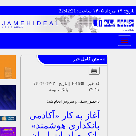
navi
کد خبر : 101638 || تاریخ : ۱۴۰۴/۰۴/۲۳
۲۲:۱۱ بانک ، بیمه
با حضور سیفی و سروش انجام شد؛
آغاز به کار «آکادمی
بانکداری هوشمند»
بانک صادرات ایران