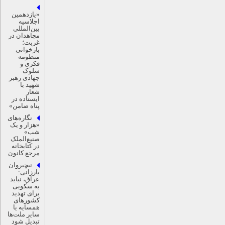
«یازدهمین
اجلاسیه
بین‌المللی
مجاهدان در
غربت؛
بازخوانی
منظومه
فکری و
سلوک
جهادی رهبر
شهید با
شعار
ایستاده در
پناه ضامن»
نگاره‌های
«هزار و یک
شب»
صنیع‌الملک
در کتابخانه
مرجع کانون
نیچیروان
بارزانی:
عراق، نباید
به سکویی
برای تهدید
کشورهای
همسایه یا
سایر ملت‌ها
تبدیل شود