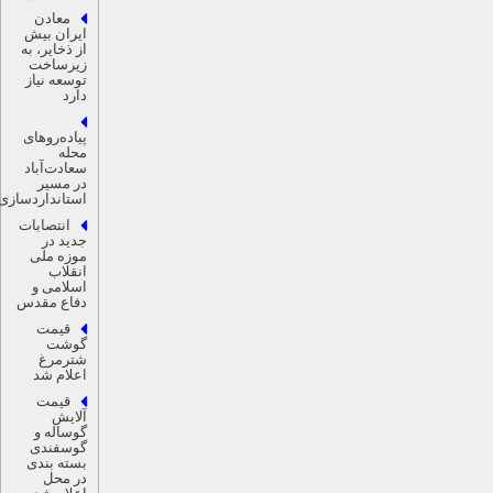
معادن
ایران بیش
از ذخایر، به
زیرساخت
توسعه نیاز
دارد
پیاده‌روهای
محله
سعادت‌آباد
در مسیر
استانداردسازی
انتصابات
جدید در
موزه ملی
انقلاب
اسلامی و
دفاع مقدس
قیمت
گوشت
شترمرغ
اعلام شد
قیمت
آلایش
گوساله و
گوسفندی
بسته بندی
در محل