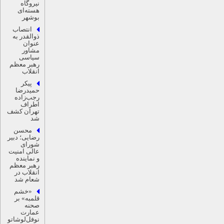
نیروگاه
هسته‌ای
بوشهر
انتصاب
ذوالقدر به
عنوان
مشاور
سیاسی
رهبر معظم
انقلاب
پیکر
حمیدرضا
رجب‌زاده
اطراف
تهران کشف
شد
محسن
رضایی؛ دبیر
شورای
عالی امنیت
و نماینده
رهبر معظم
انقلاب در
شعام شد
«خشم
قلمبه» بر
صحنه
عمارت
نوفل‌لوشاتو