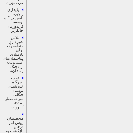
غرب تهران
پایداری
زنجیره
تامین در گرو
توسعه
کریدورهای
جایگزین
تلاش
شهرداری
منطقه یک
برای
بازسازی
ساختمان‌های
آسیب‌دیده
از «جنگ
رمضان»
توسعه
نیروگاه
خورشیدی
بوستان
جنگلی
سرخه‌حصار
به ۱۵۵
کیلووات
متخصصان
روس اتم
درحال
بازگشت به