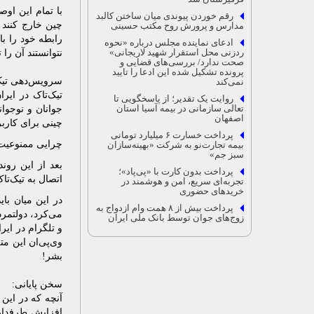
با تمام این اوص
رقم خوردن پیوندی میان ساختن کالبد
چین خارج کنند 
مدارس و پرورش روح مکتب حسینی
رابطه خود را با
ادعای نماینده مجلس درباره «نحوه
ردزنی محل استقرار شهید لاریجانی»
نتوانستند آن را 
صحت ندارد/ بررسی‌های قضایی و
پرونده تشکیل شده این ادعا را تایید
سرویس‌دهی تیک‌
نمی‌کند
تیک‌تاک در ایرا
روایت یک تقدیر؛ از پاسخگویی تا
تعالی سازمانی در بیمه آسیا استان
اصفهان
چینی برای کارب
پرداخت خسارت ۶ میلیارد تومانی
چرایی ممنوعیت ت
بیمه تجارت‌نو به شرکت «بهینه‌سازان
سبز جم»
پرداخت بدون کارت با «پی‌پاد»؛
اتصال به تیک‌تاک
تجربه‌ای سریع، امن و هوشمند در
خریدهای حضوری
در این میان با
پرداخت بیش از ۸ همت وام ازدواج به
می‌کرد، دولتمرد
زوج‌های جوان توسط بانک ملی ایران
و تلگرام در ایر
وی‌پی‌ان این م
بشر!
سخن پایانی:
آنچه که در این 
افزایش طرفدارا