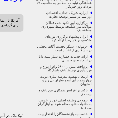
هماهنگی تبلیغات اسلامی به مناسبت ۱۷
مرداد، روز خبرنگار
ایران، شریک اتحادیه اقتصادی
اوراسیا در مسیر توسعه تجارت
آمریکا با اِعم
برگزاری آیین نکوداشت فعالان
برای گرداندن ا
مواکب مرز شلمچه توسط شهرداری
منطقه یک
ایران پیشنهاد برگزاری دوره‌ای
«اکسپو بریکس» را ارائه کرد
«رسانه»، سنگر نخست آگاهی‌بخشی
در پیشگیری از اعتیاد است
ارائه خدمات خسارت سیار بیمه دانا
در ایام اربعین حسینی
پرداخت بیش از ۵۶۰۰ وام ازدواج و
فرزندآوری توسط بانک پاسارگاد
ارمغان نهضت مدرسه سازی دولت
چهاردهم برای آینده سازان نی ریز و
استهبان
تاکید بر افزایش همکاری بین بانک و
بیمه دی
بیمه دی وظیفه اصلی خود را خدمت
به خانواده های معظم شهدا و ایثارگران
می داند
خدمت به بازنشستگان‌را افتخار بیمه
"تیک‌تاک در آم
دی می دانیم