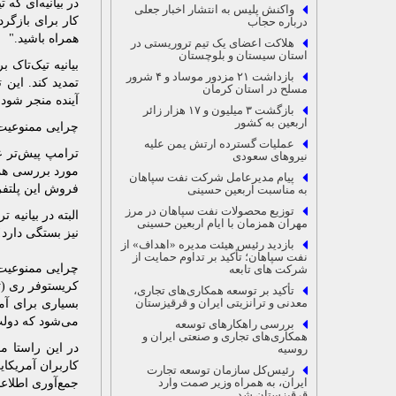
در بیانیه‌ای که
واکنش پلیس به انتشار اخبار جعلی
کار برای بازگر
درباره حجاب
همراه باشید."
هلاکت اعضای یک تیم تروریستی در
استان سیستان و بلوچستان
بازداشت ۲۱ مزدور موساد و ۴ شرور
تمدید کند. این
مسلح در استان کرمان
آینده منجر شود.
بازگشت ۳ میلیون و ۱۷ هزار زائر
اربعین به کشور
چرایی ممنوعیت ت
عملیات گسترده ارتش یمن علیه
ترامپ پیش‌تر ع
نیروهای سعودی
پیام مدیرعامل شرکت نفت سپاهان
فروش این پلتفر
به مناسبت اربعین حسینی
توزیع محصولات نفت سپاهان در مرز
مهران همزمان با ایام اربعین حسینی
نیز بستگی دارد!
بازدید رئیس هیئت مدیره «اهداف» از
نفت سپاهان؛ تأکید بر تداوم حمایت از
چرایی ممنوعیت 
شرکت های تابعه
تأکید بر توسعه همکاری‌های تجاری،
معدنی و ترانزیتی ایران و قرقیزستان
بسیاری برای آمر
می‌شود که دولت چین در ByteDance نفوذ و توانسته است اطلاعا
بررسی راهکارهای توسعه
همکاری‌های تجاری و صنعتی ایران و
در این راستا مق
روسیه
کاربران آمریکایی
رئیس‌کل سازمان توسعه تجارت
ایران، به همراه وزیر صمت وارد
جمع‌آوری اطلاعا
قرقیزستان شد