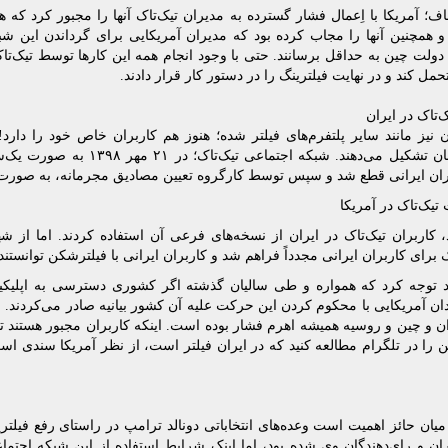
اف؛ آمریکا با اِعمال فشار گسترده به مدیران تیک‌تاک آنها را مجبور کرد که
و همچنین آنها را مجاب کرده بود که مدیران آمریکایی برای گرداندن این شب
 دولت چین به حداقل برسانند. حتی با وجود انجام همه این کارها توسط تیک‌تا
تحمل کند و در نهایت فیلترینگ را در دستور کار قرار دادند.
تاک در ایران
ن نیز مانند سایر پلتفرم‌های فیلتر شده؛ هنوز هم کاربران خاص خود را دارد!
جوانان و نوجوانان تشکیل می‌دهند. شبکه
ران ایرانی قطع شد و سپس توسط کارگروه تعیین مصادیق مجرمانه، به صورت
یک‌تاک در آمریکا
 برای کاربران ایرانی مجدداً فراهم شد و کاربران ایرانی با فیلترشکن توانستند 
ید توجه کرد که همواره و طی سالیان گذشته اگر کشوری دسترسی به اپلیکیش
ان آمریکایی با محکوم کردن این حرکت علیه آن کشور بیانیه صادر می‌کردند. ف
ان و چین و روسیه همیشه اهرم فشار بوده است. اینکه کاربران مجبور هستند تا 
تن را در تلگرام مطالعه کنید که در ایران فیلتر است، از نظر آمریکا سندی ا
میان حائز اهمیت است وعده‌های انتخاباتی دونالد ترامپ در راستای رفع فیلتری
ن و رای‌دهندگان وی شده بود، اما اینک شرایط استفاده از این شبکه اجتم