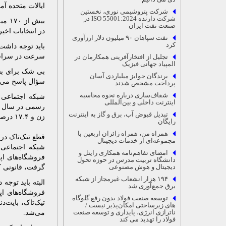
ایالات متحده آم
شرکت پتروشیمی نوری، نخستین
شرکت دارنده ISO 55001:2024 در
بیش 
صنعت نفت ایران
در انتخابات اخیر 
نفت سپاهان ۹۰ میلیون دلار ارزآوری
کرد
سرعت در سراسر
تجلیل از افتخارآفرینی همکارمان در
المپیاد جهانی فیزیک
بی شک برای بسی
برندگان جوایز میلیاردی آسان
سؤال پاسخ می‌د
پرداخت مشخص شدند
شفاف‌سازی درباره نحوه محاسبه
شبکه اجتماعی 
اینترنت داخلی و بین‌المللی
تبدیل قبوض آب، برق و گاز به اینترنت
زن و ۱۷.۴ درصد را مردان تشکیل می‌دهند.
رایگان
همراه من، همراه زائران اربعین با
قطع تیک‌تاک در 
مجموعه‌ای از خدمات دیجیتال
شبکه اجتماعی ت
امضای تفاهم‌نامه همکاری رایتل و
فروشگاه‌های اپ
دانشگاه تربیت مدرس در حوزه تحول
دیجیتال و هوش مصنوعی
گرفت، قانونی ک
۱۹۴ هزار انشعاب غیرمجاز از شبکه
البته باید توج
برق جمع‌آوری شد
فروشگاه‌های اپ
توسعه صنعت فولاد بدون رفع گلوگاه‌
های زیرساختی امکان‌پذیر نیست /
ناترازی انرژی، پایداری و توسعه صنعت
می‌شد.
فولاد را تهدید می ‌کند