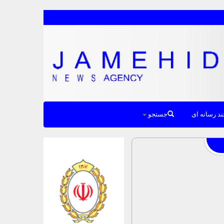
د رسانه ای
جستجو