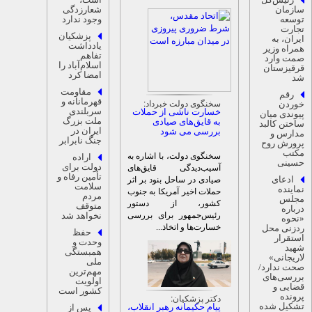
ازمان
شعارزدگی
وسعه
وجود ندارد
جارت
پزشکیان
یران، به
یادداشت
مراه وزیر
تفاهم
مت وارد
اسلام‌آباد را
رقیزستان
امضا کرد
د
مقاومت
رقم
قهرمانانه و
سخنگوی دولت خبرداد:
وردن
سربلندی
خسارت ناشی از حملات
یوندی میان
ملت بزرگ
به قایق‌های صیادی
اختن کالبد
ایران در
بررسی می شود
دارس و
جنگ نابرابر
رورش روح
کتب
سخنگوی دولت، با اشاره به
اراده
سینی
دولت برای
آسیب‌دیدگی قایق‌های
تأمین رفاه و
ادعای
صیادی در ساحل بنود بر اثر
سلامت
ماینده
حملات اخیر آمریکا به جنوب
مردم
جلس
کشور، از دستور
متوقف
رباره
رئیس‌جمهور برای بررسی
نخواهد شد
نحوه
خسارت‌ها و اتخاذ...
دزنی محل
حفظ
ستقرار
وحدت و
هید
همبستگی
اریجانی»
ملی
حت ندارد/
مهم‌ترین
ررسی‌های
اولویت
ضایی و
کشور است
رونده
دکتر پزشکیان:
شکیل شده
پیام حکیمانه رهبر انقلاب،
پس از