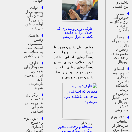
جهانی
اخلی و
ین‌المللی
دولت
پشتیبانی از
تبدیل
استان‌های
بوض آب،
جنوبی را
رق و گاز به
اولویت خود
ینترنت
می‌داند
عارف: وزیر و مدیری که
ایگان
اختلاف را به جامعه
واکنش
بکشاند عزل می‌شود
همراه
رئیس
ن، همراه
کمیسیون
ائران
معاون اول رئیس‌جمهور با
امنیت ملی
ربعین با
به حملات به
هشدار به وزرا و
جموعه‌ای
جنوب کشور
دستگاه‌های اجرایی تأکید
ز خدمات
یجیتال
کرد اختلاف‌نظر‌های میان
عارف:
سازوکارهای
دستگاه‌های دولتی باید در
امضای
همکاری
صحن دولت و زیر نظر
فاهم‌نامه
ایران و چین
مکاری
رئیس‌جمهور بررسی و...
باید
ایتل و
بازتعریف
انشگاه
شوند
ربیت
درس در
برگزاری
وزه تحول
نشست
یجیتال و
علنی مجلس
وش
شورای
صنوعی
اسلامی
۱۹۴ هزار
«نوی پو»
نشعاب
پزشکیان:
و «طرح
یرمجاز از
انسجام و وحدت، محور
اعتباری
بکه برق
مرکزی اطلاع‌رسانی
گندم» بانک