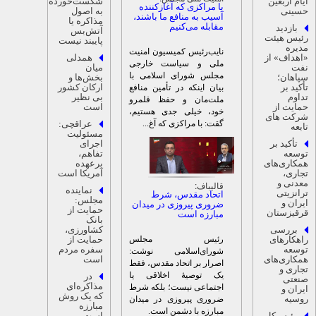
یام اربعین
شکست‌خورده
با مراکزی که آغازکننده
سینی
به اصول
آسیب به منافع ما باشند،
مذاکره یا
مقابله می‌کنیم
بازدید
آتش‌بس
ئیس هیئت
پایبند نیست
دیره
نایب‌رئیس کمیسیون امنیت
اهداف» از
همدلی
ملی و سیاست خارجی
فت
میان
مجلس شورای اسلامی با
پاهان؛
بخش‌ها و
أکید بر
ارکان کشور
بیان اینکه در تأمین منافع
داوم
بی نظیر
ملت‌مان و حفظ قلمرو
مایت از
است
خود، خیلی جدی هستیم،
رکت های
گقت: با مراکزی که آغ...
عراقچی:
ابعه
مسئولیت
تأکید بر
اجرای
وسعه
تفاهم،
مکاری‌های
برعهده
جاری،
آمریکا است
عدنی و
قالیباف:
نماینده
رانزیتی
اتحاد مقدس، شرط
مجلس:
یران و
ضروری پیروزی در میدان
حمایت از
رقیزستان
مبارزه است
بانک
بررسی
کشاورزی،
رئیس مجلس
اهکارهای
حمایت از
وسعه
سفره مردم
شورای‌اسلامی نوشت:
مکاری‌های
است
اصرار بر اتحاد مقدس، فقط
جاری و
یک توصیهٔ اخلاقی یا
در
نعتی
مذاکره‌ای
اجتماعی نیست؛ بلکه شرط
یران و
که یک روش
وسیه
ضروری پیروزی در میدان
مبارزه
مبارزه با دشمن است.
رئیس‌کل
است،