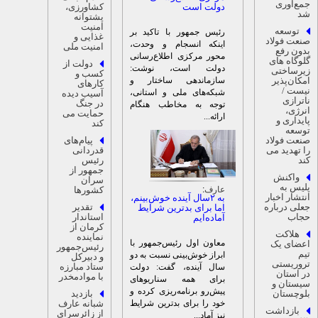
مع‌آوری
دولت است
کشاورزی،
د
پشتوانه
امنیت
توسعه
رئیس جمهور با تاکید بر
غذایی و
نعت فولاد
اینکه انسجام و وحدت،
امنیت ملی
دون رفع
محور مرکزی اطلاع‌رسانی
لوگاه‌ های
دولت از
دولت است، نوشت:
یرساختی
کسب و
سازماندهی ساختار و
مکان‌پذیر
کار‌های
یست /
شبکه‌های ملی و استانی،
آسیب دیده
اترازی
در جنگ
توجه به مخاطب هنگام
نرژی،
حمایت می
ارائه...
ایداری و
کند
وسعه
نعت فولاد
پیام‌های
ا تهدید می
قدردانی
کند
رئیس
جمهور از
واکنش
سران
لیس به
عارف:
کشورها
نتشار اخبار
به ۲سال آینده خوش‌بینم،
علی درباره
تقدیر
اما برای بدترین شرایط
جاب
استاندار
آماده‌ایم
کرمان از
هلاکت
نماینده
معاون اول رئیس‌جمهور با
عضای یک
رئیس‌جمهور
یم
ابراز خوش‌بینی نسبت به دو
و دبیرکل
روریستی
ستاد مبارزه
سال آینده، گفت: دولت
ر استان
با موادمخدر
برای همه سناریو‌های
یستان و
پیش‌رو برنامه‌ریزی کرده و
لوچستان
بازدید
خود را برای بدترین شرایط
شبانه عارف
بازداشت
از زائرسرای
نیز آماد...