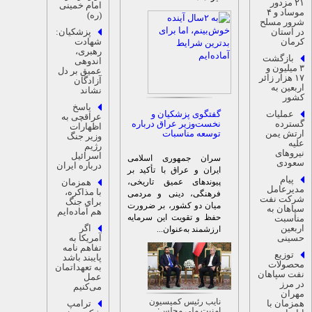
۲۱ مزدور
امام خمینی
موساد و ۴
(ره)
رور مسلح
ر استان
پزشکیان:
رمان
شهادت
رهبری،
بازگشت
اندوهی
۳ میلیون و
عمیق بر دل
۱۷ هزار زائر
آزادگان
ربعین به
نشاند
شور
پاسخ
عملیات
گفتگوی پزشکیان و
عراقچی به
سترده
نخست‌وزیر عراق درباره
اظهارات
رتش یمن
توسعه مناسبات
وزیر جنگ
لیه
رژیم
یروهای
اسرائیل
سران جمهوری اسلامی
عودی
درباره ایران
ایران و عراق با تأکید بر
پیام
همزمان
پیوند‌های عمیق تاریخی،
دیرعامل
با مذاکره،
فرهنگی، دینی و مردمی
رکت نفت
برای جنگ
میان دو کشور، بر ضرورت
پاهان به
هم آماده‌ایم
حفظ و تقویت این سرمایه
ناسبت
ربعین
اگر
ارزشمند به‌عنوان...
سینی
آمریکا به
تفاهم نامه
توزیع
پایبند باشد
حصولات
به تعهداتمان
فت سپاهان
عمل
ر مرز
می‌کنیم
هران
نایب رئیس کمیسیون
مزمان با
ترامپ
امنیت ملی مجلس: