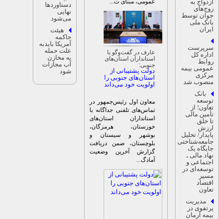
عمومی، مبنای ت...
زدواج به
دستاوردها
وج‌های
نهایی
وان توسط
می‌شود
انک ملی
یران
هیئت
حاکمه
آمریکا بایدبه
رپرست
علت حمله
عارف در گفت‌و‌گو با
داره کل
استانداران استان‌های
به مخازن
وابط
جنوبی:
آب مجازات
مومی بیمه
دولت پشتیبانی از
شود
رکزی
استان‌های جنوبی را
نصوب شد
اولویت خود می‌داند
بانک
وسعه
معاون اول رئیس‌جمهور در
عاون؛ از
تماس‌های تلفنی جداگانه با
أمین مالی
استانداران استان‌های
ا خلق
خوزستان، هرمزگان،
رزش
ایدار/ تحلیل
بوشهر و سیستان و
امعه‌شناختی
بلوچستان، ضمن دریافت
ایگاه یک
گزارش آخرین وضعیت
هاد مالی ـ
آمادگ...
جتماعی و
وسعه‌ای در
سیر
قتصاد
عاون
مدیریت
رتفوی در
یمه آرمان