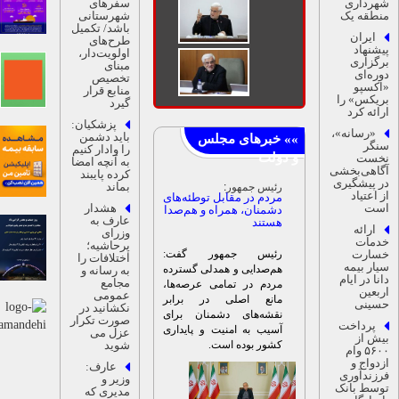
هرداری
سفرهای
نطقه یک
شهرستانی
مردم در مقابل
باشد/ تکمیل
توطئه‌های دشمنان،
ایران
طرح‌های
همراه و هم‌صدا هستند
یشنهاد
اولویت‌دار،
رگزاری
مبنای
وره‌ای
تخصیص
اکسپو
منابع قرار
ریکس» را
گیرد
رائه کرد
پزشکیان:
«رسانه»،
باید دشمن
نگر
را وادار کنیم
خست
به آنچه امضا
گاهی‌بخشی
کرده پایبند
ر پیشگیری
رئیس جمهور:
بماند
ز اعتیاد
مردم در مقابل توطئه‌های
ست
هشدار
دشمنان، همراه و هم‌صدا
عارف به
هستند
ارائه
وزرای
دمات
پرحاشیه؛
سارت
رئیس جمهور گفت:
اختلافات را
یار بیمه
هم‌صدایی و همدلی گسترده
به رسانه و
انا در ایام
مجامع
مردم در تمامی عرصه‌ها،
ربعین
عمومی
مانع اصلی در برابر
سینی
نکشانید در
نقشه‌های دشمنان برای
صورت تکرار
پرداخت
آسیب به امنیت و پایداری
عزل می
یش از
کشور بوده است.
شوید
۵۶۰۰ وام
زدواج و
عارف:
رزندآوری
وزیر و
وسط بانک
مدیری که