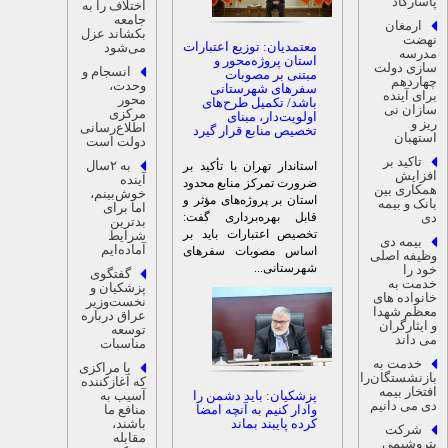
اسارگاد
اختلاف را به
جامعه
ارمغان
بکشاند عزل
هضت
معتمدیان: توزیع اعتبارات
می‌شود
درسه
استان پروژه‌محور و
ازی دولت
انسجام و
مبتنی بر مصوبات
هاردهم
وحدت،
سفرهای شهرستانی
رای آینده
محور
باشد/ تکمیل طرح‌های
ازان نی
مرکزی
اولویت‌دار، مبنای
یز و
اطلاع‌رسانی
تخصیص منابع قرار گیرد
ستهبان
دولت است
تاکید بر
به ۲سال
استاندار تهران با تأکید بر
فزایش
آینده
ضرورت تمرکز منابع محدود
مکاری بین
خوش‌بینم،
استان بر پروژه‌های مؤثر و
انک و بیمه
اما برای
قابل بهره‌برداری گفت:
ی
بدترین
تخصیص اعتبارات باید بر
شرایط
بیمه دی
آماده‌ایم
اساس مصوبات سفرهای
ظیفه اصلی
شهرستانی...
ود را
گفتگوی
دمت به
پزشکیان و
انواده های
نخست‌وزیر
عظم شهدا
عراق درباره
 ایثارگران
توسعه
ی داند
مناسبات
خدمت به
با مراکزی
ازنشستگان‌را
که آغازکننده
فتخار بیمه
پزشکیان: باید دشمن را
آسیب به
ی می دانیم
وادار کنیم به آنچه امضا
منافع ما
کرده پایبند بماند
باشند،
شرکت
مقابله
تروشیمی