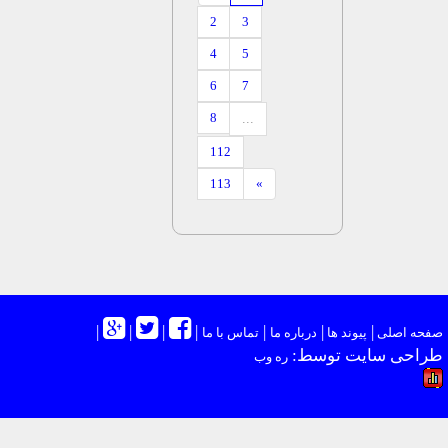
2
3
4
5
6
7
8
...
112
113
»
|
|
|
|
|
|
|
حه اصلی
پیوند ها
درباره ما
تماس با ما
احی سایت توسط:
ره وب