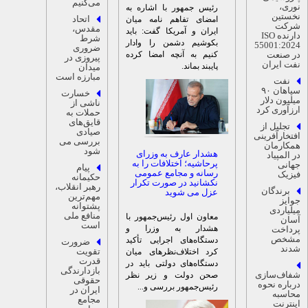
می‌کنیم
وری،
رئیس جمهور با اشاره به
خستین
اتحاد
امضای تفاهم نامه میان
رکت
مقدس،
ایران و آمریکا گفت: باید
دارنده ISO
شرط
بکوشیم دشمن را وادار
55001:202
ضروری
کنیم به آنچه امضا کرده
ر صنعت
پیروزی در
فت ایران
پایبند بماند.
میدان
مبارزه است
نفت
سپاهان ۹۰
خسارت
یلیون دلار
ناشی از
رزآوری کرد
حملات به
قایق‌های
تجلیل از
صیادی
فتخارآفرینی
بررسی می
مکارمان
شود
هشدار عارف به وزرای
ر المپیاد
پرحاشیه؛ اختلافات را به
هانی
پیام
رسانه و مجامع عمومی
یزیک
حکیمانه
نکشانید در صورت تکرار
رهبر انقلاب،
برندگان
عزل می شوید
مهم‌ترین
وایز
پشتوانه
یلیاردی
منافع ملی
معاون اول رئیس‌جمهور با
سان
است
هشدار به وزرا و
رداخت
شخص
دستگاه‌های اجرایی تأکید
ضرورت
دند
تقویت
کرد اختلاف‌نظرهای میان
قدرت
دستگاه‌های دولتی باید در
بازدارندگی
فاف‌سازی
صحن دولت و زیر نظر
حقوقی
رباره نحوه
رئیس‌جمهور بررسی و...
ایران در
حاسبه
مجامع
ینترنت