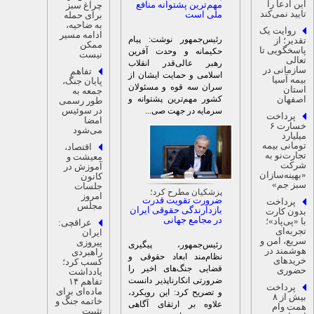
ین ادعا را
مهم‌ترین پشتوانه منافع
چراغ سبز
ایید نمی‌کند
ملی است
برای حمله
به ضاحیه،
روایت یک
ادامه مسیر
رئیس‌جمهور نوشت: پیام
قدیر؛ از
ممکن
اسخگویی تا
حکیمانه و وحدت آفرین
نیست
عالی
رهبر عالی‌قدر انقلاب
ازمانی در
تفاهم
اسلامی و حمایت ایشان از
یمه آسیا
پایان جنگ،
سران سه قوه و مسئولان
ستان
جمعه به
کشور مهم‌ترین پشتوانه و
صفهان
طور رسمی
در سوئیس
سرمایه در جهت صی...
پرداخت
امضا
خسارت ۶
می‌شود
یلیارد
ومانی بیمه
اقتصاد،
جارت‌نو به
معیشت و
رکت
آموزش در
بهینه‌سازان
کانون
بز جم»
جلسات
پزشکیان مطرح کرد؛
امروز
ضرورت تقویت قدرت
پرداخت
مجلس
بازدارندگی حقوقی ایران
دون کارت
در مجامع جهانی
ا «پی‌پاد»؛
عراقچی:
جربه‌ای
ایران
ریع، امن و
پیروزی
رئیس‌جمهور، پیگیری
وشمند در
راهبردی
نظام‌مند ابعاد حقوقی و
ریدهای
کسب کرد؛
قضایی جنگ‌های اخیر را
ضوری
یادداشت
ضرورتی انکارناپذیر دانست
تفاهم ۱۴
پرداخت
ماده‌ای برای
و تصریح کرد: این رویکرد،
بیش از ۸
خاتمه جنگ و
علاوه بر ارتقای آگاهی
مت وام
تثبیت